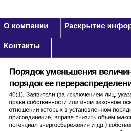
Перейти
Персональные
Navigation
к
инструменты
содержимому.
О компании
Раскрытие инфо
|
Перейти
Контакты
к
навигации
Порядок уменьшения величин
порядок ее перераспределени
40(1). Заявители (за исключением лиц, ука
праве собственности или ином законном ос
отношении которых в установленном поряд
присоединение, вправе снизить объем мак
потенциал энергосбережения и др.) собств